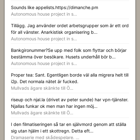
Sounds like appelists.https://dimanche.pm
Autonomous house project in s…
Tillägg. Jag använder ordet arbetsgrupper som är ett ord
för all vänster. Anarkistisk organisering b...
Autonomous house project in s…
Bankgironummer?Se upp med folk som flyttar och börjar
bestämma över besökare. Husets underhåll bör b...
Autonomous house project in s…
Proper tea: Sant. Egentligen borde väl alla migrera helt till
i2p. Det normala nätet är fucked.
Mullvads ägare skänkte till Ö…
riseup och njal.la (drivet av peter sunde) har vpn-tjänster.
Njallas funkar ok men man har ingen möj...
Mullvads ägare skänkte till Ö…
I den filmatiseringen så tar en självmord genom att ställa
sig utan hjälm i ett skottregn. Detta eft...
Dramaserie med skådespelare. …