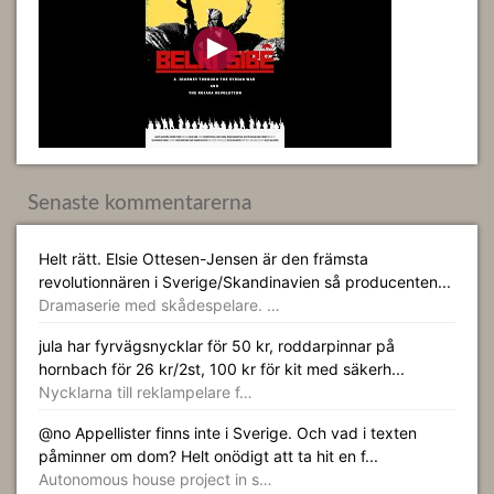
Senaste kommentarerna
Helt rätt. Elsie Ottesen-Jensen är den främsta
revolutionnären i Sverige/Skandinavien så producenten...
Dramaserie med skådespelare. …
jula har fyrvägsnycklar för 50 kr, roddarpinnar på
hornbach för 26 kr/2st, 100 kr för kit med säkerh...
Nycklarna till reklampelare f…
@no Appellister finns inte i Sverige. Och vad i texten
påminner om dom? Helt onödigt att ta hit en f...
Autonomous house project in s…