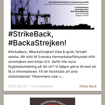
#StrikeBack,
#BackaStrejken!
#StrikeBack, #BackaStrejken! Dela & sprid, fortsätt
swisha. Allt stöd till Svenska Hamnarbetarförbundet inför
storstrejken som börjar 6/3. Varför inte styra
flygbladsutdelning på din ort? Vi hjälper gärna till med att
få ut informationen. Få din fackklubb att anta
stöduttalande! Tillsammans visar v...
2019-03-03 · 1 kommentarer
Strike Back