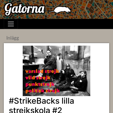
Inlägg
#StrikeBacks lilla
strejkskola #2