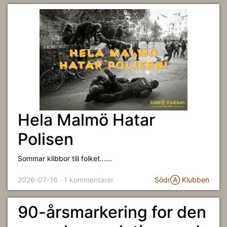
Hela Malmö Hatar
Polisen
Sommar klibbor till folket......
2026-07-16 · 1 kommentarer
SödrⒶ Klubben
90-årsmarkering for den