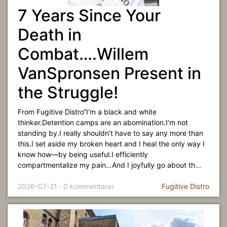
7 Years Since Your
Death in
Combat….Willem
VanSpronsen Present in
the Struggle!
From Fugitive Distro“I’m a black and white
thinker.Detention camps are an abomination.I’m not
standing by.I really shouldn’t have to say any more than
this.I set aside my broken heart and I heal the only way I
know how—by being useful.I efficiently
compartmentalize my pain…And I joyfully go about th...
2026-07-21 · 0 kommentarer
Fugitive Distro