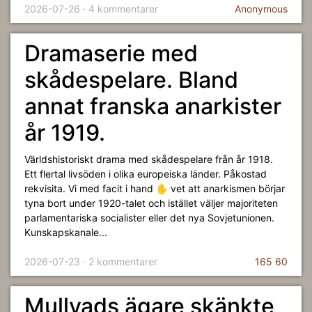
2026-07-26 · 4 kommentarer
Anonymous
Dramaserie med
skådespelare. Bland
annat franska anarkister
år 1919.
Världshistoriskt drama med skådespelare från år 1918.
Ett flertal livsöden i olika europeiska länder. Påkostad
rekvisita. Vi med facit i hand ✋ vet att anarkismen börjar
tyna bort under 1920-talet och istället väljer majoriteten
parlamentariska socialister eller det nya Sovjetunionen.
Kunskapskanale...
2026-07-23 · 2 kommentarer
165 60
Mullvads ägare skänkte