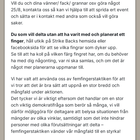
Vill du och dina vänner/ fack/ grannar osv göra något
25/8, kontakta oss så kan vi hjälpa till att sprida ert event
och sätta er i kontakt med andra som också vill göra
saker.
Du som vill delta utan att ha varit med och planerat ett
finger
, håll utkik på Strike Backs hemsida eller
facebooksida för att se vilka fingrar som dyker upp.
Se till att ha koll på vilken färg fingret har, om du behöver
ha med dig någonting, var ni ska samlas, och om det är
något mer planerarna uppmanar till.
Vi har valt att använda oss av femfingerstaktiken för att
vi tror att det är bra sätt att uppnå en stor bredd och
mångfald under aktionen.
Det tycker vi är viktigt eftersom det handlar om en stor
och viktig demokratifråga som berör så många, vi vill
därför möjliggöra för deltagare att belysa situationen från
mängder av olika vinklar, samtidigt som det inte hindrar
personer med olika förutsättningar att delta –
femfingerstaktiken vänder vår mångfald till en styrka!