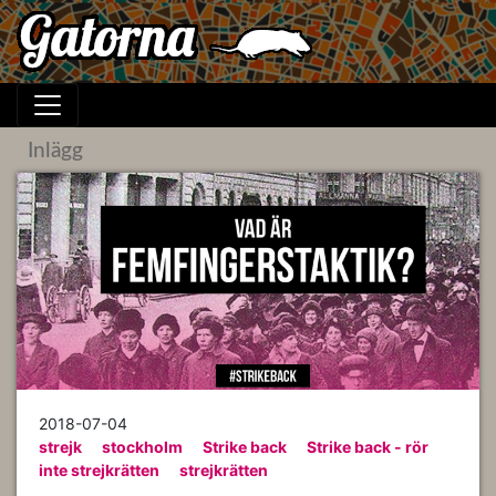
Inlägg
2018-07-04
strejk
stockholm
Strike back
Strike back - rör
inte strejkrätten
strejkrätten