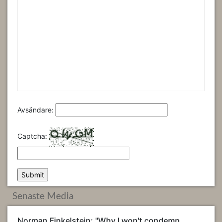
Avsändare:
Captcha:
Senaste Media
Norman Finkelstein: "Why I won't condemn