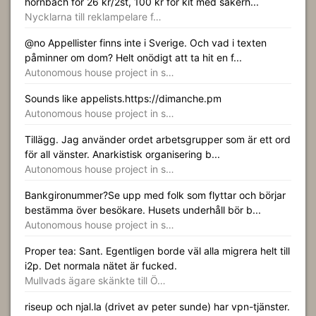
hornbach för 26 kr/2st, 100 kr för kit med säkerh...
Nycklarna till reklampelare f…
@no Appellister finns inte i Sverige. Och vad i texten
påminner om dom? Helt onödigt att ta hit en f...
Autonomous house project in s…
Sounds like appelists.https://dimanche.pm
Autonomous house project in s…
Tillägg. Jag använder ordet arbetsgrupper som är ett ord
för all vänster. Anarkistisk organisering b...
Autonomous house project in s…
Bankgironummer?Se upp med folk som flyttar och börjar
bestämma över besökare. Husets underhåll bör b...
Autonomous house project in s…
Proper tea: Sant. Egentligen borde väl alla migrera helt till
i2p. Det normala nätet är fucked.
Mullvads ägare skänkte till Ö…
riseup och njal.la (drivet av peter sunde) har vpn-tjänster.