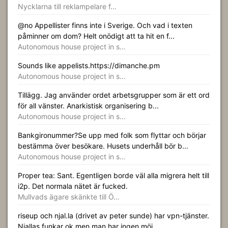
Nycklarna till reklampelare f…
@no Appellister finns inte i Sverige. Och vad i texten
påminner om dom? Helt onödigt att ta hit en f...
Autonomous house project in s…
Sounds like appelists.https://dimanche.pm
Autonomous house project in s…
Tillägg. Jag använder ordet arbetsgrupper som är ett ord
för all vänster. Anarkistisk organisering b...
Autonomous house project in s…
Bankgironummer?Se upp med folk som flyttar och börjar
bestämma över besökare. Husets underhåll bör b...
Autonomous house project in s…
Proper tea: Sant. Egentligen borde väl alla migrera helt till
i2p. Det normala nätet är fucked.
Mullvads ägare skänkte till Ö…
riseup och njal.la (drivet av peter sunde) har vpn-tjänster.
Njallas funkar ok men man har ingen möj...