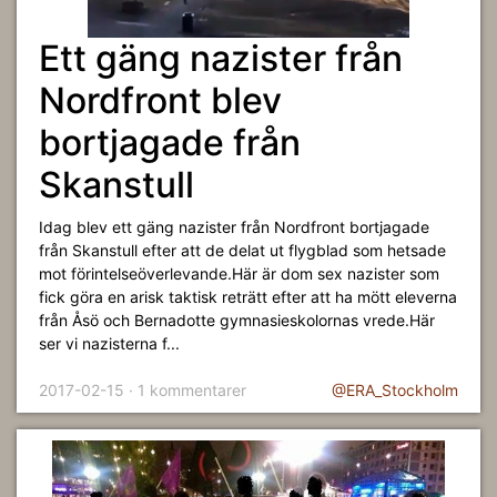
Ett gäng nazister från
Nordfront blev
bortjagade från
Skanstull
Idag blev ett gäng nazister från Nordfront bortjagade
från Skanstull efter att de delat ut flygblad som hetsade
mot förintelseöverlevande.Här är dom sex nazister som
fick göra en arisk taktisk reträtt efter att ha mött eleverna
från Åsö och Bernadotte gymnasieskolornas vrede.Här
ser vi nazisterna f...
2017-02-15 · 1 kommentarer
@ERA_Stockholm