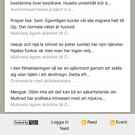
bestämma över besökare. Husets underhåll bör b...
Autonomous house project in s…
Proper tea: Sant. Egentligen borde väl alla migrera helt till
i2p. Det normala nätet är fucked.
Mullvads ägare skänkte till Ö…
riseup och njal.la (drivet av peter sunde) har vpn-tjänster.
Njallas funkar ok men man har ingen möj...
Mullvads ägare skänkte till Ö…
I den filmatiseringen så tar en självmord genom att ställa
sig utan hjälm i ett skottregn. Detta eft...
Dramaserie med skådespelare. …
Mengsk: Glöm inte att det kan bli en säkerhetsrisk om
Mullvad har politiska intressen med sin mjukva...
Mullvads ägare skänkte till Ö…
Logga in
Feed
Event
feed