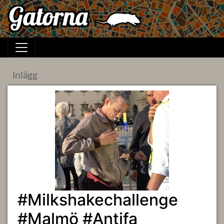
Inlägg
#Milkshakechallenge
#Malmö #Antifa