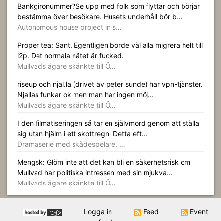
Bankgironummer?Se upp med folk som flyttar och börjar
bestämma över besökare. Husets underhåll bör b...
Autonomous house project in s…
Proper tea: Sant. Egentligen borde väl alla migrera helt till
i2p. Det normala nätet är fucked.
Mullvads ägare skänkte till Ö…
riseup och njal.la (drivet av peter sunde) har vpn-tjänster.
Njallas funkar ok men man har ingen möj...
Mullvads ägare skänkte till Ö…
I den filmatiseringen så tar en självmord genom att ställa
sig utan hjälm i ett skottregn. Detta eft...
Dramaserie med skådespelare. …
Mengsk: Glöm inte att det kan bli en säkerhetsrisk om
Mullvad har politiska intressen med sin mjukva...
Mullvads ägare skänkte till Ö…
Logga in
Feed
Event