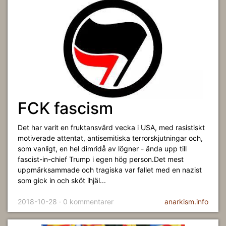
FCK fascism
Det har varit en fruktansvärd vecka i USA, med rasistiskt
motiverade attentat, antisemitiska terrorskjutningar och,
som vanligt, en hel dimridå av lögner - ända upp till
fascist-in-chief Trump i egen hög person.Det mest
uppmärksammade och tragiska var fallet med en nazist
som gick in och sköt ihjäl...
2018-10-28 · 0 kommentarer
anarkism.info