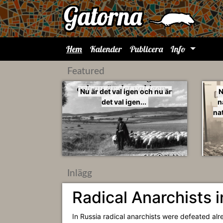
Hem
Kalender
Publicera
Info
Featured
Nu är det val igen och nu är
N
det val igen...
n
nat
Inlägg
Radical Anarchists
In Russia radical anarchists were defeated alr