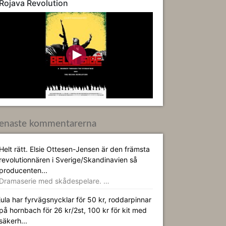
Rojava Revolution
enaste kommentarerna
Helt rätt. Elsie Ottesen-Jensen är den främsta
revolutionnären i Sverige/Skandinavien så
producenten...
Dramaserie med skådespelare. …
jula har fyrvägsnycklar för 50 kr, roddarpinnar
på hornbach för 26 kr/2st, 100 kr för kit med
säkerh...