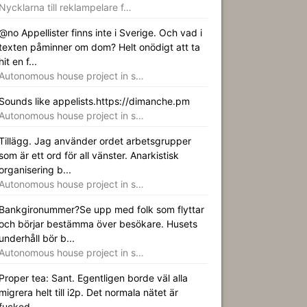
Nycklarna till reklampelare f…
@no Appellister finns inte i Sverige. Och vad i
texten påminner om dom? Helt onödigt att ta
hit en f...
Autonomous house project in s…
Sounds like appelists.https://dimanche.pm
Autonomous house project in s…
Tillägg. Jag använder ordet arbetsgrupper
som är ett ord för all vänster. Anarkistisk
organisering b...
Autonomous house project in s…
Bankgironummer?Se upp med folk som flyttar
och börjar bestämma över besökare. Husets
underhåll bör b...
Autonomous house project in s…
Proper tea: Sant. Egentligen borde väl alla
migrera helt till i2p. Det normala nätet är
fucked.