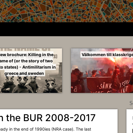
ew brochure: Killing in the
Välkommen till klasskrige
ame of (or the story of two
o states) - Antimilitarism in
greece and sweden
S
 in the BUR 2008-2017
eady in the end of 1990ies (NRA case). The last