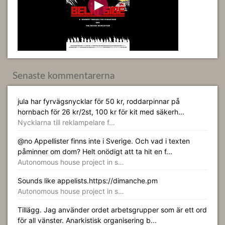
Senaste kommentarerna
jula har fyrvägsnycklar för 50 kr, roddarpinnar på
hornbach för 26 kr/2st, 100 kr för kit med säkerh...
Nycklarna till reklampelare f…
@no Appellister finns inte i Sverige. Och vad i texten
påminner om dom? Helt onödigt att ta hit en f...
Autonomous house project in s…
Sounds like appelists.https://dimanche.pm
Autonomous house project in s…
Tillägg. Jag använder ordet arbetsgrupper som är ett ord
för all vänster. Anarkistisk organisering b...