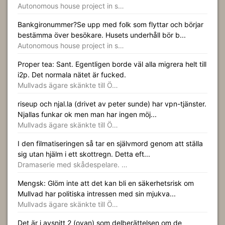
Autonomous house project in s…
Bankgironummer?Se upp med folk som flyttar och börjar
bestämma över besökare. Husets underhåll bör b...
Autonomous house project in s…
Proper tea: Sant. Egentligen borde väl alla migrera helt till
i2p. Det normala nätet är fucked.
Mullvads ägare skänkte till Ö…
riseup och njal.la (drivet av peter sunde) har vpn-tjänster.
Njallas funkar ok men man har ingen möj...
Mullvads ägare skänkte till Ö…
I den filmatiseringen så tar en självmord genom att ställa
sig utan hjälm i ett skottregn. Detta eft...
Dramaserie med skådespelare. …
Mengsk: Glöm inte att det kan bli en säkerhetsrisk om
Mullvad har politiska intressen med sin mjukva...
Mullvads ägare skänkte till Ö…
Det är i avsnitt 2 (ovan) som delberättelsen om de