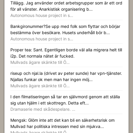
Tillägg. Jag använder ordet arbetsgrupper som är ett ord
för all vänster. Anarkistisk organisering b...
Autonomous house project in s…
Bankgironummer?Se upp med folk som flyttar och börjar
bestämma över besökare. Husets underhåll bör b...
Autonomous house project in s…
Proper tea: Sant. Egentligen borde väl alla migrera helt till
i2p. Det normala nätet är fucked.
Mullvads ägare skänkte till Ö…
riseup och njal.la (drivet av peter sunde) har vpn-tjänster.
Njallas funkar ok men man har ingen möj...
Mullvads ägare skänkte till Ö…
I den filmatiseringen så tar en självmord genom att ställa
sig utan hjälm i ett skottregn. Detta eft...
Dramaserie med skådespelare. …
Mengsk: Glöm inte att det kan bli en säkerhetsrisk om
Mullvad har politiska intressen med sin mjukva...
Mullvads ägare skänkte till Ö…