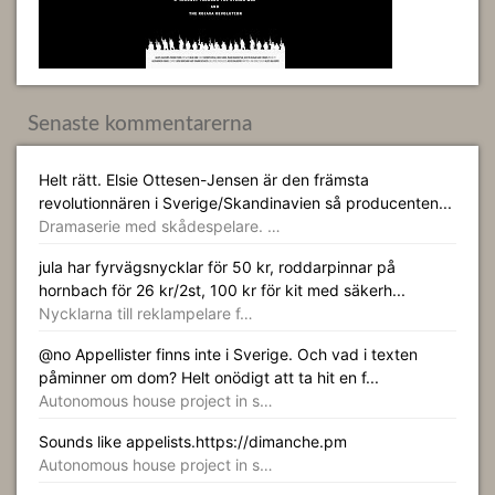
Senaste kommentarerna
Helt rätt. Elsie Ottesen-Jensen är den främsta
revolutionnären i Sverige/Skandinavien så producenten...
Dramaserie med skådespelare. …
jula har fyrvägsnycklar för 50 kr, roddarpinnar på
hornbach för 26 kr/2st, 100 kr för kit med säkerh...
Nycklarna till reklampelare f…
@no Appellister finns inte i Sverige. Och vad i texten
påminner om dom? Helt onödigt att ta hit en f...
Autonomous house project in s…
Sounds like appelists.https://dimanche.pm
Autonomous house project in s…