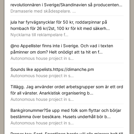
revolutionnären i Sverige/Skandinavien så producenten...
Dramaserie med skådespelare. …
jula har fyrvägsnycklar för 50 kr, roddarpinnar på
hornbach för 26 kr/2st, 100 kr för kit med säkerh...
Nycklarna till reklampelare f…
@no Appellister finns inte i Sverige. Och vad i texten
påminner om dom? Helt onödigt att ta hit en f...
Autonomous house project in s…
Sounds like appelists.https://dimanche.pm
Autonomous house project in s…
Tillägg. Jag använder ordet arbetsgrupper som är ett ord
för all vänster. Anarkistisk organisering b...
Autonomous house project in s…
Bankgironummer?Se upp med folk som flyttar och börjar
bestämma över besökare. Husets underhåll bör b...
Autonomous house project in s…
Proper tea: Sant. Egentligen borde väl alla migrera helt till