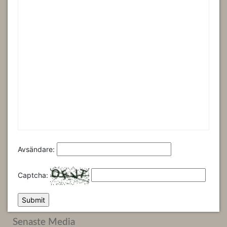
Avsändare:
Captcha:
Senaste Media