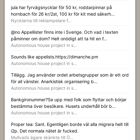
jula har fyrvägsnycklar för 50 kr, roddarpinnar på
hornbach för 26 kr/2st, 100 kr för kit med säkerh...
Nycklarna till reklampelare f…
@no Appellister finns inte i Sverige. Och vad i texten
påminner om dom? Helt onödigt att ta hit en f...
Autonomous house project in s…
Sounds like appelists.https://dimanche.pm
Autonomous house project in s…
Tillägg. Jag använder ordet arbetsgrupper som är ett ord
för all vänster. Anarkistisk organisering b...
Autonomous house project in s…
Bankgironummer?Se upp med folk som flyttar och börjar
bestämma över besökare. Husets underhåll bör b...
Autonomous house project in s…
Proper tea: Sant. Egentligen borde väl alla migrera helt till
i2p. Det normala nätet är fucked.
Mullvads ägare skänkte till Ö…