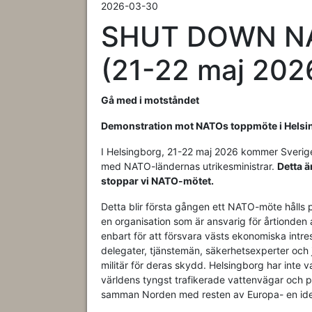
2026-03-30
SHUT DOWN NAT
(21-22 maj 202
Gå med i motståndet
Demonstration mot NATOs toppmöte i Helsi
I Helsingborg, 21-22 maj 2026 kommer Sverige 
med NATO-ländernas utrikesministrar.
Detta ä
stoppar vi NATO-mötet.
Detta blir första gången ett NATO-möte hålls på
en organisation som är ansvarig för årtionden
enbart för att försvara västs ekonomiska intr
delegater, tjänstemän, säkerhetsexperter och j
militär för deras skydd. Helsingborg har inte 
världens tyngst trafikerade vattenvägar och po
samman Norden med resten av Europa- en ideal 