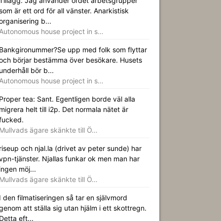
Tillägg. Jag använder ordet arbetsgrupper
som är ett ord för all vänster. Anarkistisk
organisering b...
Autonomous house project in s…
Bankgironummer?Se upp med folk som flyttar
och börjar bestämma över besökare. Husets
underhåll bör b...
Autonomous house project in s…
Proper tea: Sant. Egentligen borde väl alla
migrera helt till i2p. Det normala nätet är
fucked.
Mullvads ägare skänkte till Ö…
riseup och njal.la (drivet av peter sunde) har
vpn-tjänster. Njallas funkar ok men man har
ingen möj...
Mullvads ägare skänkte till Ö…
I den filmatiseringen så tar en självmord
genom att ställa sig utan hjälm i ett skottregn.
Detta eft...