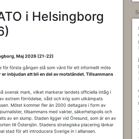
O i Helsingborg
S
6)
ngborg, Maj 2026 (21-22)
för första gången stå som värd för ett informellt möte
r er inbjudan att bli en del av motståndet.
Tillsammans
 svensk mark, vilket markerar landets officiella intåg i
 av extrem förrödelse, våld och krig som utkämpats
essen. Mötet kommer fler än 2000 deltagare i form av
ournalister, tillsammans med vakter, säkerhetspolis och
valts av en slump. Staden ligger vid Öresund, som är en av
rten till Östersjön. Stadens strategiska placering länkar
stad för att introducera Sverige in i alliansen.