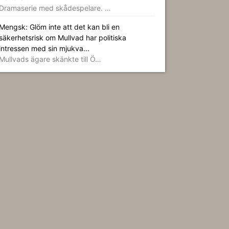
Dramaserie med skådespelare. …
Mengsk: Glöm inte att det kan bli en
säkerhetsrisk om Mullvad har politiska
intressen med sin mjukva...
Mullvads ägare skänkte till Ö…