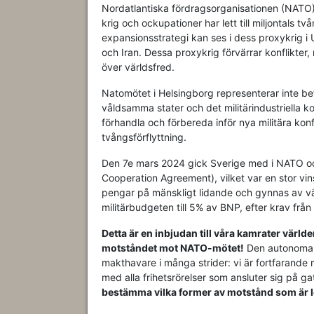
Nordatlantiska fördragsorganisationen (NATO) ä
krig och ockupationer har lett till miljontals 
expansionsstrategi kan ses i dess proxykrig i 
och Iran. Dessa proxykrig förvärrar konflikter, 
över världsfred.
Natomötet i Helsingborg representerar inte 
våldsamma stater och det militärindustriella 
förhandla och förbereda inför nya militära konf
tvångsförflyttning.
Den 7e mars 2024 gick Sverige med i NATO o
Cooperation Agreement), vilket var en stor vin
pengar på mänskligt lidande och gynnas av v
militärbudgeten till 5% av BNP, efter krav från
Detta är en inbjudan till våra kamrater värld
motståndet mot NATO-mötet!
Den autonoma o
makthavare i många strider: vi är fortfarande 
med alla frihetsrörelser som ansluter sig på
bestämma vilka former av motstånd som är l