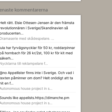
enaste kommentarerna
Helt rätt. Elsie Ottesen-Jensen är den främsta
revolutionnären i Sverige/Skandinavien så
producenten...
Dramaserie med skådespelare. …
jula har fyrvägsnycklar för 50 kr, roddarpinnar
på hornbach för 26 kr/2st, 100 kr för kit med
säkerh...
Nycklarna till reklampelare f…
@no Appellister finns inte i Sverige. Och vad i
texten påminner om dom? Helt onödigt att ta
hit en f...
Autonomous house project in s…
Sounds like appelists.https://dimanche.pm
Autonomous house project in s…