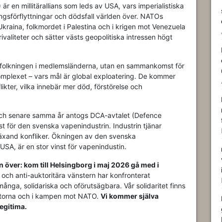
r en millitärallians som leds av USA, vars imperialistiska
tvångsförflyttningar och dödsfall världen över. NATOs
Ukraina, folkmordet i Palestina och i krigen mot Venezuela
rivaliteter och sätter västs geopolitiska intressen högt
befolkningen i medlemsländerna, utan en sammankomst för
komplexet – vars mål är global exploatering. De kommer
likter, vilka innebär mer död, förstörelse och
ch senare samma år antogs DCA-avtalet (Defence
st för den svenska vapenindustrin. Industrin tjänar
äxand konfliker. Ökningen av den svenska
 USA, är en stor vinst för vapenindustin.
en över: kom till Helsingborg i maj 2026 gå med i
ch anti-auktoritära vänstern har konfronterat
många, solidariska och oförutsägbara. Vår solidaritet finns
 gatorna och i kampen mot NATO.
Vi kommer själva
egitima.