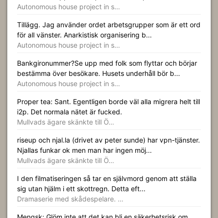
Autonomous house project in s…
Tillägg. Jag använder ordet arbetsgrupper som är ett ord
för all vänster. Anarkistisk organisering b...
Autonomous house project in s…
Bankgironummer?Se upp med folk som flyttar och börjar
bestämma över besökare. Husets underhåll bör b...
Autonomous house project in s…
Proper tea: Sant. Egentligen borde väl alla migrera helt till
i2p. Det normala nätet är fucked.
Mullvads ägare skänkte till Ö…
riseup och njal.la (drivet av peter sunde) har vpn-tjänster.
Njallas funkar ok men man har ingen möj...
Mullvads ägare skänkte till Ö…
I den filmatiseringen så tar en självmord genom att ställa
sig utan hjälm i ett skottregn. Detta eft...
Dramaserie med skådespelare. …
Mengsk: Glöm inte att det kan bli en säkerhetsrisk om