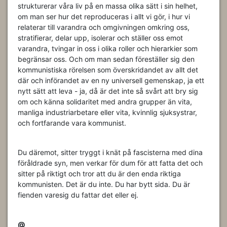
strukturerar våra liv på en massa olika sätt i sin helhet,
om man ser hur det reproduceras i allt vi gör, i hur vi
relaterar till varandra och omgivningen omkring oss,
stratifierar, delar upp, isolerar och ställer oss emot
varandra, tvingar in oss i olika roller och hierarkier som
begränsar oss. Och om man sedan föreställer sig den
kommunistiska rörelsen som överskridandet av allt det
där och införandet av en ny universell gemenskap, ja ett
nytt sätt att leva - ja, då är det inte så svårt att bry sig
om och känna solidaritet med andra grupper än vita,
manliga industriarbetare eller vita, kvinnlig sjuksystrar,
och fortfarande vara kommunist.
Du däremot, sitter tryggt i knät på fascisterna med dina
föråldrade syn, men verkar för dum för att fatta det och
sitter på riktigt och tror att du är den enda riktiga
kommunisten. Det är du inte. Du har bytt sida. Du är
fienden varesig du fattar det eller ej.
@