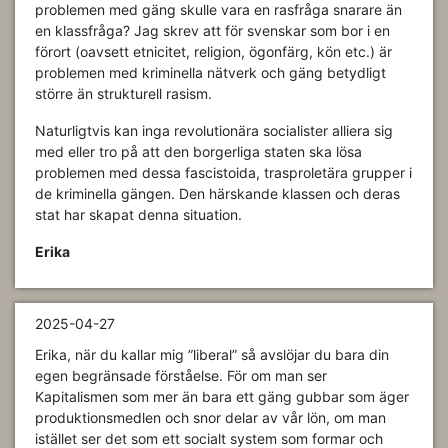
problemen med gäng skulle vara en rasfråga snarare än
en klassfråga? Jag skrev att för svenskar som bor i en
förort (oavsett etnicitet, religion, ögonfärg, kön etc.) är
problemen med kriminella nätverk och gäng betydligt
större än strukturell rasism.
Naturligtvis kan inga revolutionära socialister alliera sig
med eller tro på att den borgerliga staten ska lösa
problemen med dessa fascistoida, trasproletära grupper i
de kriminella gängen. Den härskande klassen och deras
stat har skapat denna situation.
Erika
2025-04-27
Erika, när du kallar mig ”liberal” så avslöjar du bara din
egen begränsade förståelse. För om man ser
Kapitalismen som mer än bara ett gäng gubbar som äger
produktionsmedlen och snor delar av vår lön, om man
istället ser det som ett socialt system som formar och