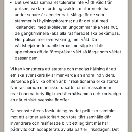
Det svenska samhället tolererar inte våld! Våld från
polisen, väktare, ordningsvakter, militären etc har
under senare år accelererat. Många är de som
stämmer in i hyllningskörerna; nu är det slut med
“daltandet” med skolelever, ungdommar ska veta hut,
de gängkriminella (aka alla rasifierade) ska bekämpas.
Fler poliser, mer övervakning, mer våld. De
våldsbejakande pacifisternas motsägelser blir
uppenbara då de förespråkar våld så länge som våldet
passar dem.
Vi kan konstatera att statens och medias hållning är att
etniska svenskars liv är mer värda än andra individers.
Beroende på vilka offren är blir reaktionerna olika starka.
När rasifierade människor utsätts för en massaker är
reaktionerna betydligt med återhållsamma och kortvariga
än när etniskt svenska är offer.
De senaste årens förskjutning av det politiska samtalet
mot ett alltmer auktoritärt och totalitärt samhälle där
invandrare och rasifierade blivit ett legitimt mål har
pådrivits och accepterats av alla partier i riksdagen. Det