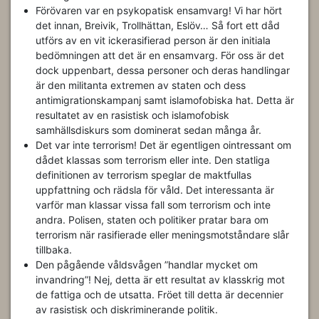
Förövaren var en psykopatisk ensamvarg! Vi har hört
det innan, Breivik, Trollhättan, Eslöv… Så fort ett dåd
utförs av en vit ickerasifierad person är den initiala
bedömningen att det är en ensamvarg. För oss är det
dock uppenbart, dessa personer och deras handlingar
är den militanta extremen av staten och dess
antimigrationskampanj samt islamofobiska hat. Detta är
resultatet av en rasistisk och islamofobisk
samhällsdiskurs som dominerat sedan många år.
Det var inte terrorism! Det är egentligen ointressant om
dådet klassas som terrorism eller inte. Den statliga
definitionen av terrorism speglar de maktfullas
uppfattning och rädsla för våld. Det interessanta är
varför man klassar vissa fall som terrorism och inte
andra. Polisen, staten och politiker pratar bara om
terrorism när rasifierade eller meningsmotståndare slår
tillbaka.
Den pågående våldsvågen ”handlar mycket om
invandring”! Nej, detta är ett resultat av klasskrig mot
de fattiga och de utsatta. Fröet till detta är decennier
av rasistisk och diskriminerande politik.