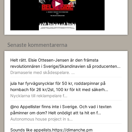
Senaste kommentarerna
Helt rätt. Elsie Ottesen-Jensen är den främsta
revolutionnären i Sverige/Skandinavien så producenten...
Dramaserie med skådespelare. …
jula har fyrvägsnycklar för 50 kr, roddarpinnar på
hornbach för 26 kr/2st, 100 kr för kit med säkerh...
Nycklarna till reklampelare f…
@no Appellister finns inte i Sverige. Och vad i texten
påminner om dom? Helt onödigt att ta hit en f...
Autonomous house project in s…
Sounds like appelists.https://dimanche.pm