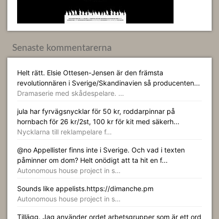
Senaste kommentarerna
Helt rätt. Elsie Ottesen-Jensen är den främsta
revolutionnären i Sverige/Skandinavien så producenten...
Dramaserie med skådespelare. …
jula har fyrvägsnycklar för 50 kr, roddarpinnar på
hornbach för 26 kr/2st, 100 kr för kit med säkerh...
Nycklarna till reklampelare f…
@no Appellister finns inte i Sverige. Och vad i texten
påminner om dom? Helt onödigt att ta hit en f...
Autonomous house project in s…
Sounds like appelists.https://dimanche.pm
Autonomous house project in s…
Tillägg. Jag använder ordet arbetsgrupper som är ett ord