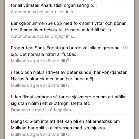
för all vänster. Anarkistisk organisering b...
Autonomous house project in s…
Bankgironummer?Se upp med folk som flyttar och börjar
bestämma över besökare. Husets underhåll bör b...
Autonomous house project in s…
Proper tea: Sant. Egentligen borde väl alla migrera helt till
i2p. Det normala nätet är fucked.
Mullvads ägare skänkte till Ö…
riseup och njal.la (drivet av peter sunde) har vpn-tjänster.
Njallas funkar ok men man har ingen möj...
Mullvads ägare skänkte till Ö…
I den filmatiseringen så tar en självmord genom att ställa
sig utan hjälm i ett skottregn. Detta eft...
Dramaserie med skådespelare. …
Mengsk: Glöm inte att det kan bli en säkerhetsrisk om
Mullvad har politiska intressen med sin mjukva...
Mullvads ägare skänkte till Ö…