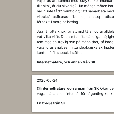
väljer du att komma med lösrykta kommentarer 
tillbaka", är du allvarlig? Hur många möten har 
har ni inte fått? Samtidigt; "att samarbeta m
vi också rasfixerade liberaler, mansseparati
försök till marginalisering...
Jag får ofta kritik för att mitt tålamod är alld
vet vilka vi är. Det har funnits oändliga möjl
tom med en trevlig syn på människor, så hade v
varandras analyser, hitta ideologiska skillnader
konto på flashback i stället.
Internethatare, och annan från SK
2026-06-24
@Internethatare, och annan från SK
Okej, vem
vaga mähan som inte står för någonting konkret
En tredje från SK