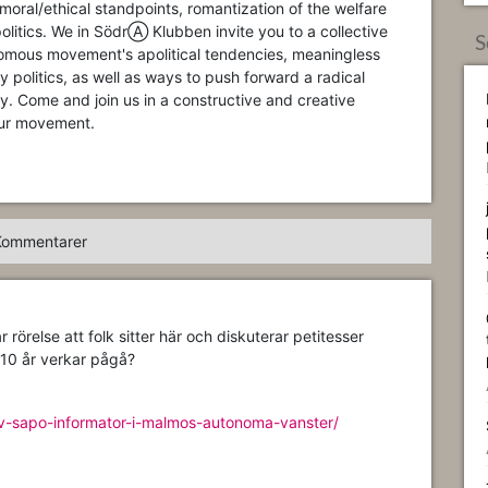
 moral/ethical standpoints, romantization of the welfare
 politics. We in SödrⒶ Klubben invite you to a collective
S
nomous movement's apolitical tendencies, meaningless
y politics, as well as ways to push forward a radical
ity. Come and join us in a constructive and creative
our movement.
Kommentarer
 rörelse att folk sitter här och diskuterar petitesser
 10 år verkar pågå?
v-sapo-informator-i-malmos-autonoma-vanster/