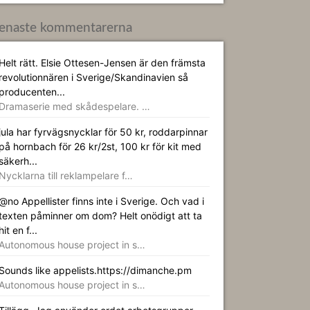
enaste kommentarerna
Helt rätt. Elsie Ottesen-Jensen är den främsta
revolutionnären i Sverige/Skandinavien så
producenten...
Dramaserie med skådespelare. …
jula har fyrvägsnycklar för 50 kr, roddarpinnar
på hornbach för 26 kr/2st, 100 kr för kit med
säkerh...
Nycklarna till reklampelare f…
@no Appellister finns inte i Sverige. Och vad i
texten påminner om dom? Helt onödigt att ta
hit en f...
Autonomous house project in s…
Sounds like appelists.https://dimanche.pm
Autonomous house project in s…