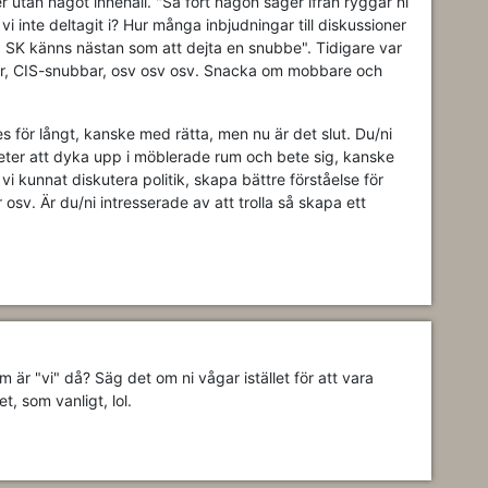
utan något innehåll. "Så fort någon säger ifrån ryggar ni
vi inte deltagit i? Hur många inbjudningar till diskussioner
ed SK känns nästan som att dejta en snubbe". Tidigare var
ster, CIS-snubbar, osv osv osv. Snacka om mobbare och
eles för långt, kanske med rätta, men nu är det slut. Du/ni
igheter att dyka upp i möblerade rum och bete sig, kanske
i kunnat diskutera politik, skapa bättre förståelse för
 osv. Är du/ni intresserade av att trolla så skapa ett
 är "vi" då? Säg det om ni vågar istället för att vara
, som vanligt, lol.