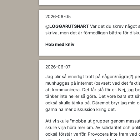
2026-06-05
@
LOGGARUTSNART
Var det du skrev något s
skriva, men det är förmodligen bättre för diskus
Hob med kniv
2026-06-07
Jag blir så innerligt trött på någon/några(?)
munhuggas på internet (oavsett vad det faktis
att kommunicera. Det får stå för er. Nej, jag b
tänker inte heller så göra. Det vore bara ett s
också skulle tänka på. Däremot bryr jag mig om
gärna ha mer diskussion kring det.
Att vi skulle "mobba ut grupper genom massut
skulle vilja höra mer om. Av solidaritet och polit
också förstår varför. Provocera inte fram vad d