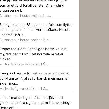
Tillägg. Jag använder ordet arbetsgrupper
som är ett ord för all vänster. Anarkistisk
organisering b...
Autonomous house project in s…
Bankgironummer?Se upp med folk som flyttar
och börjar bestämma över besökare. Husets
underhåll bör b...
Autonomous house project in s…
Proper tea: Sant. Egentligen borde väl alla
migrera helt till i2p. Det normala nätet är
fucked.
Mullvads ägare skänkte till Ö…
riseup och njal.la (drivet av peter sunde) har
vpn-tjänster. Njallas funkar ok men man har
ingen möj...
Mullvads ägare skänkte till Ö…
I den filmatiseringen så tar en självmord
genom att ställa sig utan hjälm i ett skottregn.
Detta eft...