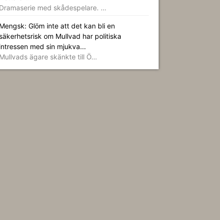
Dramaserie med skådespelare. …
Mengsk: Glöm inte att det kan bli en
säkerhetsrisk om Mullvad har politiska
intressen med sin mjukva...
Mullvads ägare skänkte till Ö…