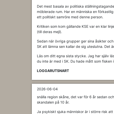
Det mest basala av politiska ställningstagande
möblerade rum. Har en människa en förkastlig 
ett politiskt samröre med denne person.
Kritiken som kom gällande KSE var en klar linj
(till deras mejl).
Sedan när övriga grupper ger sina åsikter och 
SK att lämna sen kallar de sig uteslutna. Det ä
Läs om ditt egna sista stycke. Jag har själv l
du inte är med i SK. Du hade mått som fisken i
LOGGARUTSNART
2026-06-04
snälla region skåne, det var för 6 år sedan och f
skandalen på 10 år.
Ja psykiskt sjuka människor är i större risk at