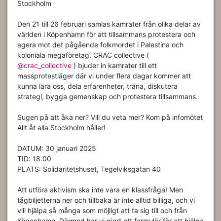
Stockholm
Den 21 till 26 februari samlas kamrater från olika delar av
världen i Köpenhamn för att tillsammans protestera och
agera mot det pågående folkmordet i Palestina och
koloniala megaföretag. CRAC collective (
@crac_collective
) bjuder in kamrater till ett
massprotestläger där vi under flera dagar kommer att
kunna lära oss, dela erfarenheter, träna, diskutera
strategi, bygga gemenskap och protestera tillsammans.
Sugen på att åka ner? Vill du veta mer? Kom på infomötet
Allt åt alla Stockholm håller!
DATUM: 30 januari 2025
TID: 18.00
PLATS: Solidaritetshuset, Tegelviksgatan 40
Att utföra aktivism ska inte vara en klassfråga! Men
tågbiljetterna ner och tillbaka är inte alltid billiga, och vi
vill hjälpa så många som möjligt att ta sig till och från
Köpenhamn. Därmed har vi gjort ett formulär för att hjälpa