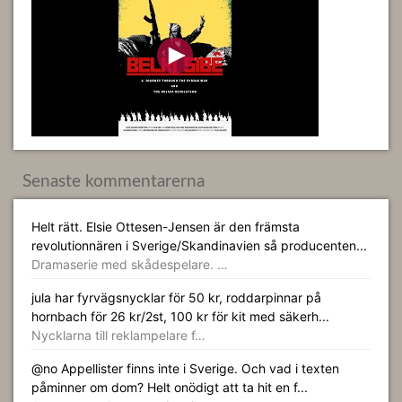
Senaste kommentarerna
Helt rätt. Elsie Ottesen-Jensen är den främsta
revolutionnären i Sverige/Skandinavien så producenten...
Dramaserie med skådespelare. …
jula har fyrvägsnycklar för 50 kr, roddarpinnar på
hornbach för 26 kr/2st, 100 kr för kit med säkerh...
Nycklarna till reklampelare f…
@no Appellister finns inte i Sverige. Och vad i texten
påminner om dom? Helt onödigt att ta hit en f...