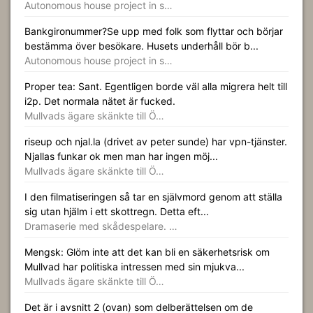
Autonomous house project in s…
Bankgironummer?Se upp med folk som flyttar och börjar
bestämma över besökare. Husets underhåll bör b...
Autonomous house project in s…
Proper tea: Sant. Egentligen borde väl alla migrera helt till
i2p. Det normala nätet är fucked.
Mullvads ägare skänkte till Ö…
riseup och njal.la (drivet av peter sunde) har vpn-tjänster.
Njallas funkar ok men man har ingen möj...
Mullvads ägare skänkte till Ö…
I den filmatiseringen så tar en självmord genom att ställa
sig utan hjälm i ett skottregn. Detta eft...
Dramaserie med skådespelare. …
Mengsk: Glöm inte att det kan bli en säkerhetsrisk om
Mullvad har politiska intressen med sin mjukva...
Mullvads ägare skänkte till Ö…
Det är i avsnitt 2 (ovan) som delberättelsen om de