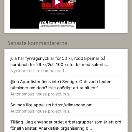
Senaste kommentarerna
jula har fyrvägsnycklar för 50 kr, roddarpinnar på
hornbach för 26 kr/2st, 100 kr för kit med säkerh...
Nycklarna till reklampelare f…
@no Appellister finns inte i Sverige. Och vad i texten
påminner om dom? Helt onödigt att ta hit en f...
Autonomous house project in s…
Sounds like appelists.https://dimanche.pm
Autonomous house project in s…
Tillägg. Jag använder ordet arbetsgrupper som är ett ord
för all vänster. Anarkistisk organisering b...