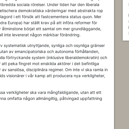
tbredda sociala rörelser. Under tiden har den liberala
 fetischera demokratiska värderingar med abstrakta rop
slagord i ett försök att fastcementera status quon. Mer
dra Europa) har ställt krav på att införa reformer för
r åtminstone börjat ett samtal om mer grundläggande,
ll inte levererat någon märkbar förändring.
s av systematisk utnyttjande, synliga och osynliga gränser
r, utan av emancipatoriska och autonoma förhållanden,
alla förtryckande system (inklusive liberaldemokratin) och
för att peka fingret mot enskilda aktörer i det befintliga
 av sanslösa, disciplinära regimer. Om inte vi ska ramla in
ds visionärer i vår kamp att producera nya verkligheter,
essa verkligheter ska vara mångfaldigande, utan att ett
na omfatta någon allmängiltig, påtvingad uppfattning