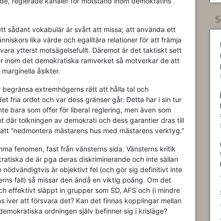
erade, reglerade kanaler för motstånd inom demokratins
S
ett sådant vokabulär är svårt att missa; att använda ett
nniskors lika värde och egalitära relationer för att främja
vara ytterst motsägelsefullt. Däremot är det taktiskt sett
oner inom det demokratiska ramverket så motverkar de att
marginella åsikter.
r begränsa extremhögerns rätt att hålla tal och
det fria ordet och var dess gränser går. Detta har i sin tur
inte bara som offer för liberal reglering, men även som
 där tolkningen av demokrati och dess garantier dras till
sök att “nedmontera mästarens hus med mästarens verktyg.”
amma fenomen, fast från vänsterns sida. Vänsterns kritik
ratiska de är pga deras diskriminerande och inte sällan
ödvändigtvis är objektivt fel (och gör sig definitivt inte
erns fall) så missar den ändå en viktig poäng. Om det
ch effektivt släppt in grupper som SD, AFS och (i mindre
s iver att försvara det? Kan det finnas kopplingar mellan
emokratiska ordningen själv befinner sig i krisläge?