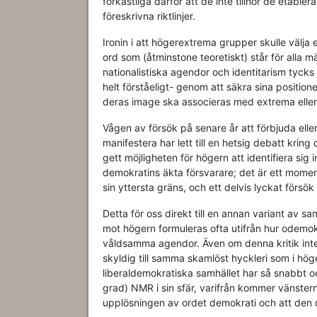
förkastliga därför att de inte tillhör de etabl
föreskrivna riktlinjer.
Ironin i att högerextrema grupper skulle välja 
ord som (åtminstone teoretiskt) står för alla mä
nationalistiska agendor och identitarism tycks 
helt förståeligt- genom att säkra sina positi
deras image ska associeras med extrema eller 
Vågen av försök på senare år att förbjuda elle
manifestera har lett till en hetsig debatt kring 
gett möjligheten för högern att identifiera sig 
demokratins äkta försvarare; det är ett moment
sin yttersta gräns, och ett delvis lyckat för
Detta för oss direkt till en annan variant av s
mot högern formuleras ofta utifrån hur odemok
våldsamma agendor. Även om denna kritik inte n
skyldig till samma skamlöst hyckleri som i hög
liberaldemokratiska samhället har så snabbt o
grad) NMR i sin sfär, varifrån kommer vänstern
upplösningen av ordet demokrati och att den d