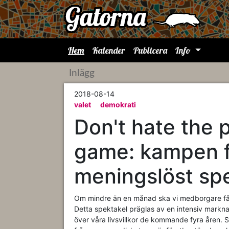
Hem
Kalender
Publicera
Info
Inlägg
2018-08-14
valet
demokrati
Don't hate the p
game: kampen för
meningslöst sp
Om mindre än en månad ska vi medborgare få d
Detta spektakel präglas av en intensiv markn
över våra livsvillkor de kommande fyra åren. S