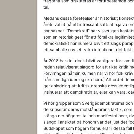
frågorna som diskuteras är förutbestämda och
tal.
Medans dessa företeelser är historiskt konsekve
årets val ut på ett intressant sätt: att själva 
har saknat. “Demokrati” har visserligen kastat
som en retorisk gest för att försäkra legitimit
demokratiskt har numera blivit ett slags parap
ett samhälle oavsett vilka intentioner det faktis
År 2018 har det dock blivit vanligare för samt
redan relativiserat slagord för att rikta kriti
Förvirringen når sin kulmen när vi hör folk kräv
från samtliga ideologiska hörn.) Att ordet dem
ger anledning att kritisk granska dess egentli
insinuerar att demokratin är, eller kan vara, oäk
Vi hör grupper som Sverigedemokraterna och A
de kritiserar deras motståndarens taktik, som 
stänga ner högerns tal och manifestationer, ri
slängd i ansiktet på honom var det just det “od
Budskapet som högern formulerar i dessa fall 