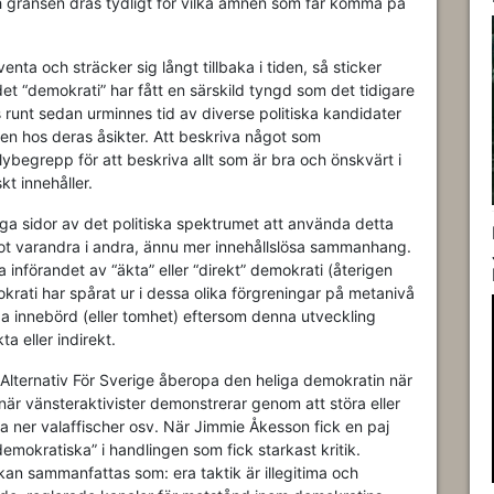
 gränsen dras tydligt för vilka ämnen som får komma på
nta och sträcker sig långt tillbaka i tiden, så sticker
ordet “demokrati” har fått en särskild tyngd som det tidigare
s runt sedan urminnes tid av diverse politiska kandidater
eten hos deras åsikter. Att beskriva något som
lybegrepp för att beskriva allt som är bra och önskvärt i
kt innehåller.
liga sidor av det politiska spektrumet att använda detta
k mot varandra i andra, ännu mer innehållslösa sammanhang.
a införandet av “äkta” eller “direkt” demokrati (återigen
okrati har spårat ur i dessa olika förgreningar på metanivå
ga innebörd (eller tomhet) eftersom denna utveckling
ta eller indirekt.
lternativ För Sverige åberopa den heliga demokratin när
när vänsteraktivister demonstrerar genom att störa eller
va ner valaffischer osv. När Jimmie Åkesson fick en paj
emokratiska” i handlingen som fick starkast kritik.
kan sammanfattas som: era taktik är illegitima och