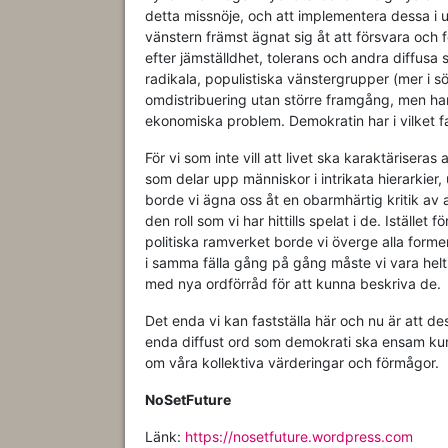
detta missnöje, och att implementera dessa i u
vänstern främst ägnat sig åt att försvara och
efter jämställdhet, tolerans och andra diffusa 
radikala, populistiska vänstergrupper (mer i sö
omdistribuering utan större framgång, men ha
ekonomiska problem. Demokratin har i vilket fa
För vi som inte vill att livet ska karaktärisera
som delar upp människor i intrikata hierarkie
borde vi ägna oss åt en obarmhärtig kritik av 
den roll som vi har hittills spelat i de. Istället 
politiska ramverket borde vi överge alla former
i samma fälla gång på gång måste vi vara helti
med nya ordförråd för att kunna beskriva de.
Det enda vi kan fastställa här och nu är att d
enda diffust ord som demokrati ska ensam kun
om våra kollektiva värderingar och förmågor.
NoSetFuture
Länk:
https://nosetfuture.wordpress.com