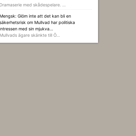
Dramaserie med skådespelare. …
Mengsk: Glöm inte att det kan bli en
säkerhetsrisk om Mullvad har politiska
intressen med sin mjukva...
Mullvads ägare skänkte till Ö…