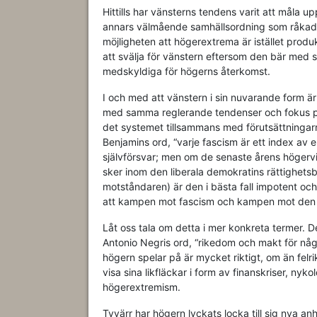
Hittills har vänsterns tendens varit att måla u
annars välmående samhällsordning som råkade ti
möjligheten att högerextrema är istället produ
att svälja för vänstern eftersom den bär med si
medskyldiga för högerns återkomst.
I och med att vänstern i sin nuvarande form 
med samma reglerande tendenser och fokus på
det systemet tillsammans med förutsättningar
Benjamins ord, “varje fascism är ett index av en
självförsvar; men om de senaste årens högervin
sker inom den liberala demokratins rättighetsb
motståndaren) är den i bästa fall impotent och
att kampen mot fascism och kampen mot den li
Låt oss tala om detta i mer konkreta termer. De
Antonio Negris ord, “rikedom och makt för någr
högern spelar på är mycket riktigt, om än felrik
visa sina likfläckar i form av finanskriser, nyk
högerextremism.
Tyvärr har högern lyckats locka till sig nya a