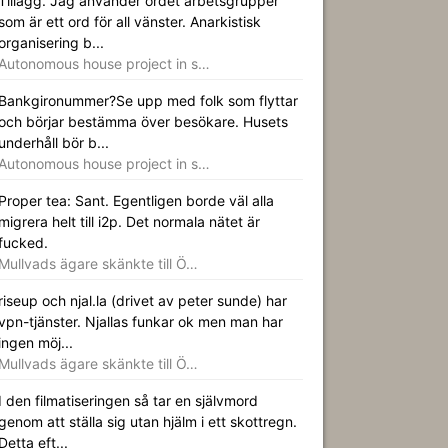
Tillägg. Jag använder ordet arbetsgrupper
som är ett ord för all vänster. Anarkistisk
organisering b...
Autonomous house project in s…
Bankgironummer?Se upp med folk som flyttar
och börjar bestämma över besökare. Husets
underhåll bör b...
Autonomous house project in s…
Proper tea: Sant. Egentligen borde väl alla
migrera helt till i2p. Det normala nätet är
fucked.
Mullvads ägare skänkte till Ö…
riseup och njal.la (drivet av peter sunde) har
vpn-tjänster. Njallas funkar ok men man har
ingen möj...
Mullvads ägare skänkte till Ö…
I den filmatiseringen så tar en självmord
genom att ställa sig utan hjälm i ett skottregn.
Detta eft...