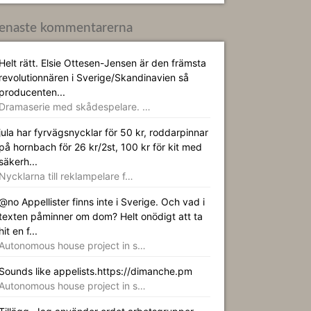
enaste kommentarerna
Helt rätt. Elsie Ottesen-Jensen är den främsta
revolutionnären i Sverige/Skandinavien så
producenten...
Dramaserie med skådespelare. …
jula har fyrvägsnycklar för 50 kr, roddarpinnar
på hornbach för 26 kr/2st, 100 kr för kit med
säkerh...
Nycklarna till reklampelare f…
@no Appellister finns inte i Sverige. Och vad i
texten påminner om dom? Helt onödigt att ta
hit en f...
Autonomous house project in s…
Sounds like appelists.https://dimanche.pm
Autonomous house project in s…