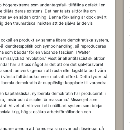
pp högerextrema som undantagsfall- tillfälliga defekt i en
llåta deras existens. Det har talats alltför lite om
kter av en sådan ordning. Denna förklaring är dock svårt
g den traumatiska insikten att de själva är delvis
är också en produkt av samma liberaldemokratiska system,
 identitetspolitik och symbolhandling, så reproduceras
na som bäddar för en växande fascism. I Walter
 misslyckad revolution.” Visst är all antifascistisk aktion
dar har lärt oss något är det att om det självförsvaret
aserat ramverk (genom att rösta eller lagstifta bort våra
 i värsta fall åstadkommer motsatt effekt. Detta tyder på
berala demokratin är oupplösligt kopplade till varandra.
n kapitalistiska, nyliberala demokratin har producerat, i
a, misär och disciplin för massorna.” Missnöjet som
tat. Vi vet att vi lever i ett ohållbart system som börjar
oloniala krig, högst osäkra arbetsförhållanden och
nhängare genom att formulera sina svar och lösningar på