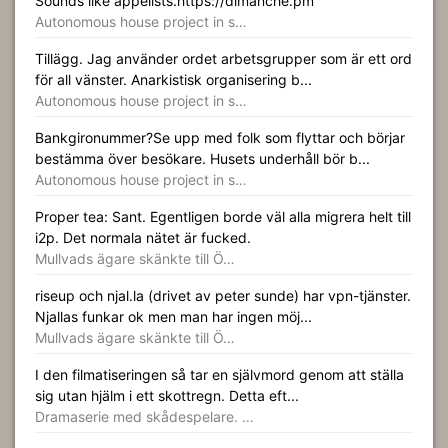
Sounds like appelists.https://dimanche.pm
Autonomous house project in s…
Tillägg. Jag använder ordet arbetsgrupper som är ett ord
för all vänster. Anarkistisk organisering b...
Autonomous house project in s…
Bankgironummer?Se upp med folk som flyttar och börjar
bestämma över besökare. Husets underhåll bör b...
Autonomous house project in s…
Proper tea: Sant. Egentligen borde väl alla migrera helt till
i2p. Det normala nätet är fucked.
Mullvads ägare skänkte till Ö…
riseup och njal.la (drivet av peter sunde) har vpn-tjänster.
Njallas funkar ok men man har ingen möj...
Mullvads ägare skänkte till Ö…
I den filmatiseringen så tar en självmord genom att ställa
sig utan hjälm i ett skottregn. Detta eft...
Dramaserie med skådespelare. …