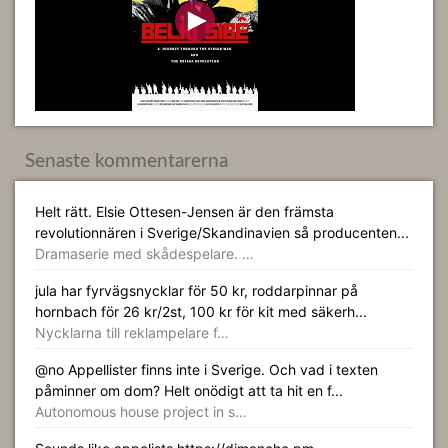
Senaste kommentarerna
Helt rätt. Elsie Ottesen-Jensen är den främsta
revolutionnären i Sverige/Skandinavien så producenten...
Dramaserie med skådespelare. …
jula har fyrvägsnycklar för 50 kr, roddarpinnar på
hornbach för 26 kr/2st, 100 kr för kit med säkerh...
Nycklarna till reklampelare f…
@no Appellister finns inte i Sverige. Och vad i texten
påminner om dom? Helt onödigt att ta hit en f...
Autonomous house project in s…